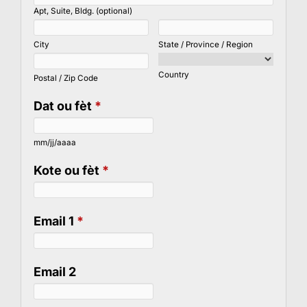
Apt, Suite, Bldg. (optional)
City
State / Province / Region
Country
Postal / Zip Code
Dat ou fèt
*
mm/jj/aaaa
Kote ou fèt
*
Email 1
*
Email 2