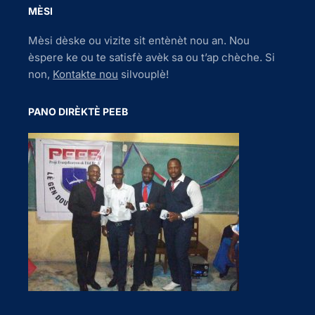
MÈSI
Mèsi dèske ou vizite sit entènèt nou an. Nou
èspere ke ou te satisfè avèk sa ou t’ap chèche. Si
non,
Kontakte nou
silvouplè!
PANO DIRÈKTÈ PEEB