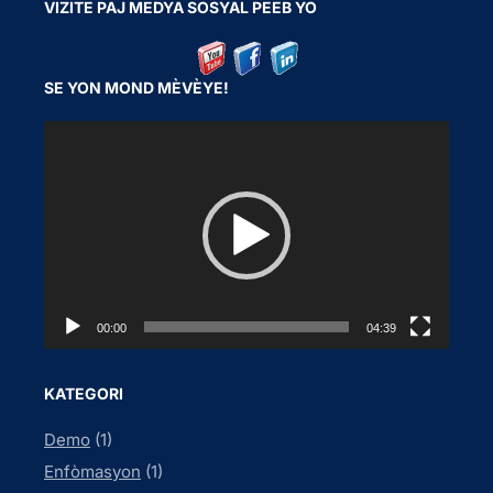
VIZITE PAJ MEDYA SOSYAL PEEB YO
SE YON MOND MÈVÈYE!
V
i
d
e
o
P
l
a
00:00
04:39
y
e
KATEGORI
r
Demo
(1)
Enfòmasyon
(1)