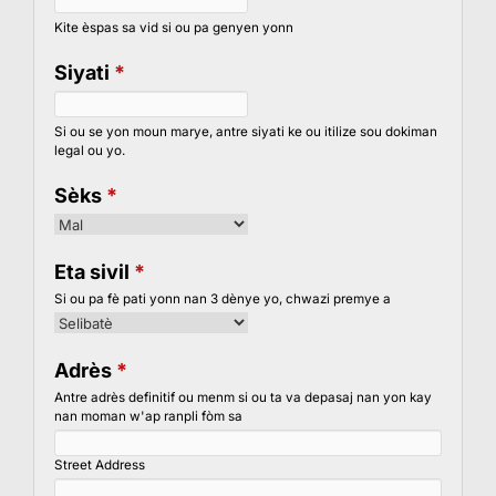
Kite èspas sa vid si ou pa genyen yonn
Siyati
*
Si ou se yon moun marye, antre siyati ke ou itilize sou dokiman
legal ou yo.
Sèks
*
Eta sivil
*
Si ou pa fè pati yonn nan 3 dènye yo, chwazi premye a
Adrès
*
Antre adrès definitif ou menm si ou ta va depasaj nan yon kay
nan moman w'ap ranpli fòm sa
Street Address