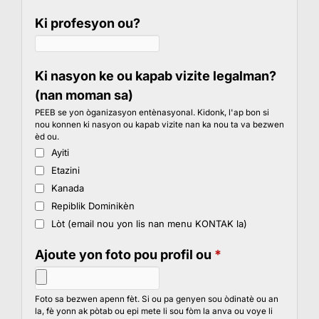
Ki profesyon ou?
Ki nasyon ke ou kapab vizite legalman?
(nan moman sa)
PEEB se yon òganizasyon entènasyonal. Kidonk, l'ap bon si
nou konnen ki nasyon ou kapab vizite nan ka nou ta va bezwen
èd ou.
Ayiti
Etazini
Kanada
Repiblik Dominikèn
Lòt (email nou yon lis nan menu KONTAK la)
Ajoute yon foto pou profil ou
*
Foto sa bezwen apenn fèt. Si ou pa genyen sou òdinatè ou an
la, fè yonn ak pòtab ou epi mete li sou fòm la anva ou voye li