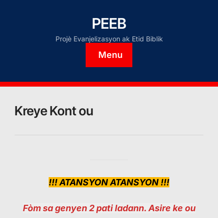
PEEB
Projè Evanjelizasyon ak Etid Biblik
Menu
Kreye Kont ou
!!! ATANSYON ATANSYON !!!
Fòm sa genyen 2 pati ladann. Asire ke ou