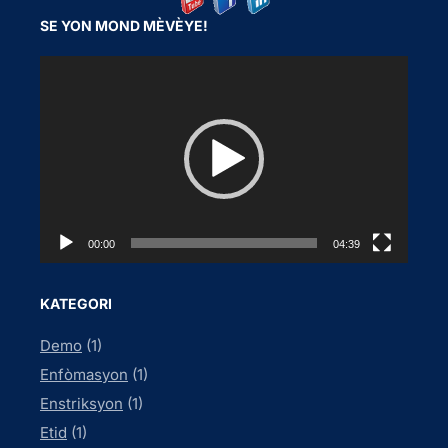
SE YON MOND MÈVÈYE!
V
i
d
e
o
P
l
a
00:00
04:39
y
e
KATEGORI
r
Demo
(1)
Enfòmasyon
(1)
Enstriksyon
(1)
Etid
(1)