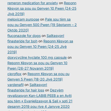
remeron medication for anxiety
on
Reponn
Kèsyon sa pou ou Genyen 10 Pwen (24-25
Jiyè 2019)
meloxicam purpose
on
Pale sou tèm sa
pou ou Genyen 500 Pwen (19 Sèptanm – 2
Oktòb 2020)
fluconazole for dogs
on
Salitasyon!
finasteride for bph
on
Reponn Kèsyon sa
pou ou Genyen 10 Pwen (24-25 Jiyè
2019)
doxycycline hyclate 100 mg capsule
on
Reponn Kèsyon sa pou ou Genyen 10
Pwen (26-27 Novanm 2019)
ciproflox
on
Reponn Kèsyon sa pou ou
Genyen 5 Pwen (18-20 Jiyè 2019)
vardenafil
on
Salitasyon!
finasteride for hair loss
on
Dezyèm
reyalizasyon Kan-LABIB PEEB a en Ayiti
sou tèm « Evanjelizasyon & Sali » soti 21
desanm 2019 pou rive 4 Janvye 2020