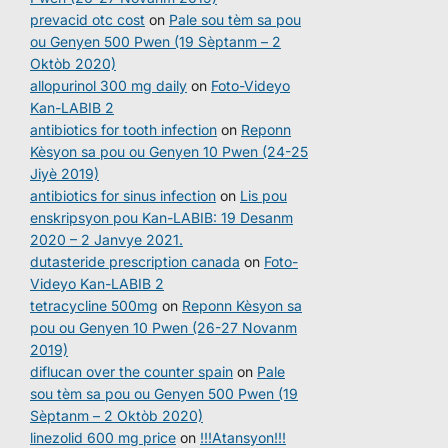
prevacid otc cost
on
Pale sou tèm sa pou
ou Genyen 500 Pwen (19 Sèptanm – 2
Oktòb 2020)
allopurinol 300 mg daily
on
Foto-Videyo
Kan-LABIB 2
antibiotics for tooth infection
on
Reponn
Kèsyon sa pou ou Genyen 10 Pwen (24-25
Jiyè 2019)
antibiotics for sinus infection
on
Lis pou
enskripsyon pou Kan-LABIB: 19 Desanm
2020 – 2 Janvye 2021.
dutasteride prescription canada
on
Foto-
Videyo Kan-LABIB 2
tetracycline 500mg
on
Reponn Kèsyon sa
pou ou Genyen 10 Pwen (26-27 Novanm
2019)
diflucan over the counter spain
on
Pale
sou tèm sa pou ou Genyen 500 Pwen (19
Sèptanm – 2 Oktòb 2020)
linezolid 600 mg price
on
!!!Atansyon!!!