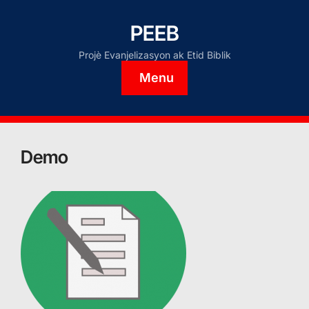
PEEB
Projè Evanjelizasyon ak Etid Biblik
Menu
Demo