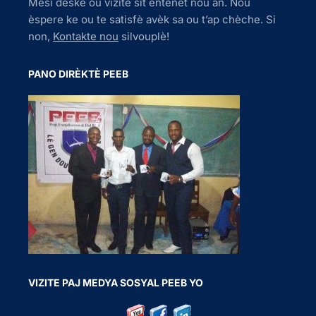
Mèsi dèske ou vizite sit entènèt nou an. Nou
èspere ke ou te satisfè avèk sa ou t’ap chèche. Si
non,
Kontakte nou
silvouplè!
PANO DIRÈKTÈ PEEB
VIZITE PAJ MEDYA SOSYAL PEEB YO