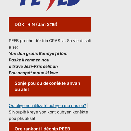
DÒKTRIN (Jan 3:16)
PEEB preche dòktrin GRAS la. Sa vle di sali
a se:
Yon don gratis Bondye fè lòm
Paske li renmen nou
a travè Jezi-Kris sèlman
Pou nenpòt moun ki kwè
Sonje pou ou dekonèkte anvan
ou ale!
Ou bliye non itilizatè oubyen mo pas ou?
|
Silvouplè kreye yon kont oubyen konèkte
pou plis aksè!
Orè rankont lidèchip PEEB