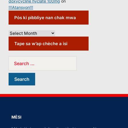
doxycycline hyclate 100mg
on
!!!Atansyon!!!
Pòs ki pibbliye nan chak mwa
Tape sa w’ap chèche a isi
MÈSI