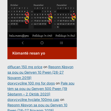
Kòmantè resan yo
diflucan 150 mg price
on
Reponn Kèsyon
sa pou ou Genyen 10 Pwen (26-27
Novanm 2019)
doxycycline 100 mg for dogs
on
Pale sou
tèm sa pou ou Genyen 500 Pwen (19
Sèptanm – 2 Oktòb 2020)
doxycycline hyclate 100mg cap
on
Reponn Kèsyon sa pou ou Genyen 10
Pwen (26-27 Novanm 2019)