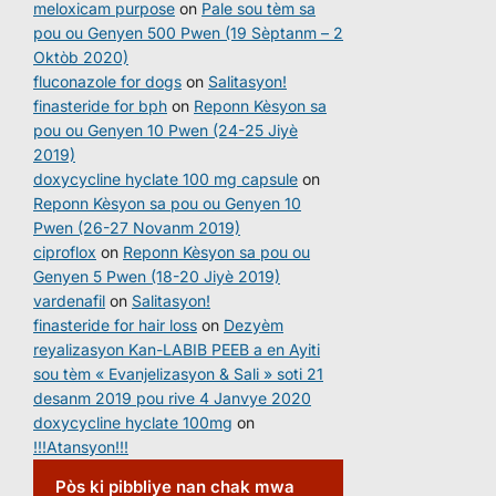
meloxicam purpose
on
Pale sou tèm sa
pou ou Genyen 500 Pwen (19 Sèptanm – 2
Oktòb 2020)
fluconazole for dogs
on
Salitasyon!
finasteride for bph
on
Reponn Kèsyon sa
pou ou Genyen 10 Pwen (24-25 Jiyè
2019)
doxycycline hyclate 100 mg capsule
on
Reponn Kèsyon sa pou ou Genyen 10
Pwen (26-27 Novanm 2019)
ciproflox
on
Reponn Kèsyon sa pou ou
Genyen 5 Pwen (18-20 Jiyè 2019)
vardenafil
on
Salitasyon!
finasteride for hair loss
on
Dezyèm
reyalizasyon Kan-LABIB PEEB a en Ayiti
sou tèm « Evanjelizasyon & Sali » soti 21
desanm 2019 pou rive 4 Janvye 2020
doxycycline hyclate 100mg
on
!!!Atansyon!!!
Pòs ki pibbliye nan chak mwa