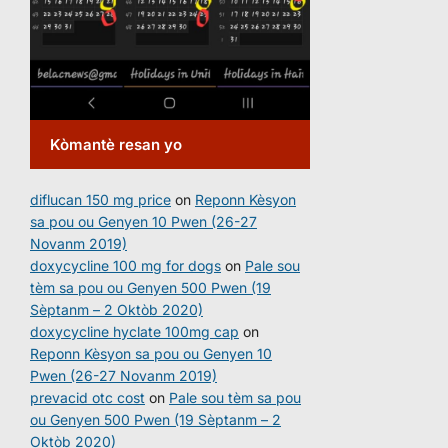
Kòmantè resan yo
diflucan 150 mg price
on
Reponn Kèsyon
sa pou ou Genyen 10 Pwen (26-27
Novanm 2019)
doxycycline 100 mg for dogs
on
Pale sou
tèm sa pou ou Genyen 500 Pwen (19
Sèptanm – 2 Oktòb 2020)
doxycycline hyclate 100mg cap
on
Reponn Kèsyon sa pou ou Genyen 10
Pwen (26-27 Novanm 2019)
prevacid otc cost
on
Pale sou tèm sa pou
ou Genyen 500 Pwen (19 Sèptanm – 2
Oktòb 2020)