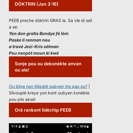
DÒKTRIN (Jan 3:16)
PEEB preche dòktrin GRAS la. Sa vle di sali
a se:
Yon don gratis Bondye fè lòm
Paske li renmen nou
a travè Jezi-Kris sèlman
Pou nenpòt moun ki kwè
Sonje pou ou dekonèkte anvan
ou ale!
Ou bliye non itilizatè oubyen mo pas ou?
|
Silvouplè kreye yon kont oubyen konèkte
pou plis aksè!
Orè rankont lidèchip PEEB