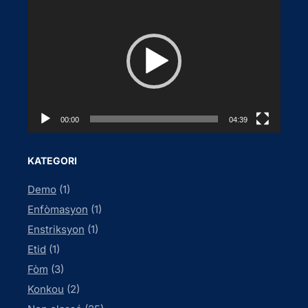
i
d
e
o
P
l
a
00:00
04:39
y
e
KATEGORI
r
Demo
(1)
Enfòmasyon
(1)
Enstriksyon
(1)
Etid
(1)
Fòm
(3)
Konkou
(2)