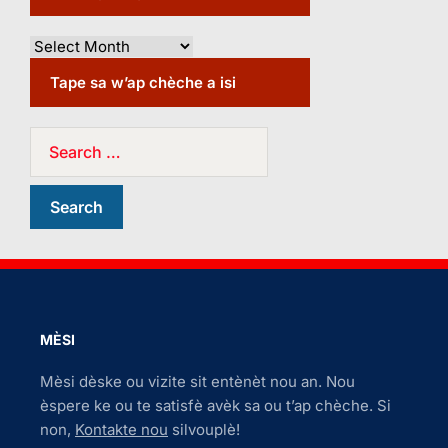
Tape sa w’ap chèche a isi
MÈSI
Mèsi dèske ou vizite sit entènèt nou an. Nou
èspere ke ou te satisfè avèk sa ou t’ap chèche. Si
non,
Kontakte nou
silvouplè!