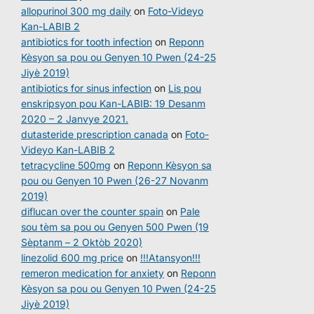
allopurinol 300 mg daily
on
Foto-Videyo
Kan-LABIB 2
antibiotics for tooth infection
on
Reponn
Kèsyon sa pou ou Genyen 10 Pwen (24-25
Jiyè 2019)
antibiotics for sinus infection
on
Lis pou
enskripsyon pou Kan-LABIB: 19 Desanm
2020 – 2 Janvye 2021.
dutasteride prescription canada
on
Foto-
Videyo Kan-LABIB 2
tetracycline 500mg
on
Reponn Kèsyon sa
pou ou Genyen 10 Pwen (26-27 Novanm
2019)
diflucan over the counter spain
on
Pale
sou tèm sa pou ou Genyen 500 Pwen (19
Sèptanm – 2 Oktòb 2020)
linezolid 600 mg price
on
!!!Atansyon!!!
remeron medication for anxiety
on
Reponn
Kèsyon sa pou ou Genyen 10 Pwen (24-25
Jiyè 2019)