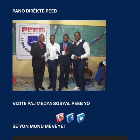
PANO DIRÈKTÈ PEEB
VIZITE PAJ MEDYA SOSYAL PEEB YO
SE YON MOND MÈVÈYE!
V