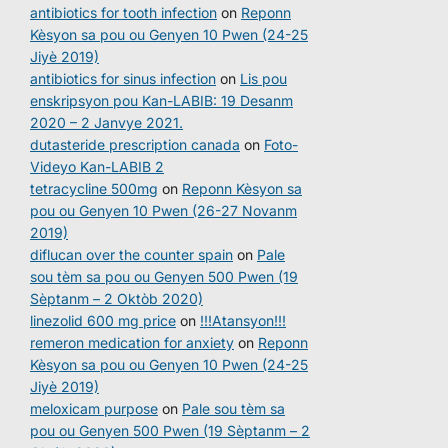
antibiotics for tooth infection
on
Reponn
Kèsyon sa pou ou Genyen 10 Pwen (24-25
Jiyè 2019)
antibiotics for sinus infection
on
Lis pou
enskripsyon pou Kan-LABIB: 19 Desanm
2020 – 2 Janvye 2021.
dutasteride prescription canada
on
Foto-
Videyo Kan-LABIB 2
tetracycline 500mg
on
Reponn Kèsyon sa
pou ou Genyen 10 Pwen (26-27 Novanm
2019)
diflucan over the counter spain
on
Pale
sou tèm sa pou ou Genyen 500 Pwen (19
Sèptanm – 2 Oktòb 2020)
linezolid 600 mg price
on
!!!Atansyon!!!
remeron medication for anxiety
on
Reponn
Kèsyon sa pou ou Genyen 10 Pwen (24-25
Jiyè 2019)
meloxicam purpose
on
Pale sou tèm sa
pou ou Genyen 500 Pwen (19 Sèptanm – 2