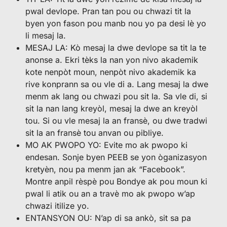
pwal devlope. Pran tan pou ou chwazi tit la
byen yon fason pou manb nou yo pa desi lè yo
li mesaj la.
MESAJ LA: Kò mesaj la dwe devlope sa tit la te
anonse a. Ekri tèks la nan yon nivo akademik
kote nenpòt moun, nenpòt nivo akademik ka
rive konprann sa ou vle di a. Lang mesaj la dwe
menm ak lang ou chwazi pou sit la. Sa vle di, si
sit la nan lang kreyòl, mesaj la dwe an kreyòl
tou. Si ou vle mesaj la an fransè, ou dwe tradwi
sit la an fransè tou anvan ou pibliye.
MO AK PWOPO YO: Evite mo ak pwopo ki
endesan. Sonje byen PEEB se yon òganizasyon
kretyèn, nou pa menm jan ak “Facebook”.
Montre anpil rèspè pou Bondye ak pou moun ki
pwal li atik ou an a travè mo ak pwopo w’ap
chwazi itilize yo.
ENTANSYON OU: N’ap di sa ankò, sit sa pa