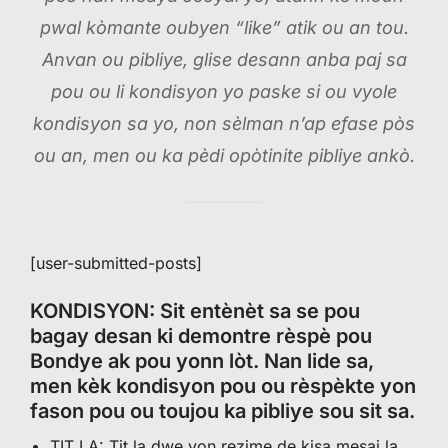
pwal kòmante oubyen “like” atik ou an tou.
Anvan ou pibliye, glise desann anba paj sa
pou ou li kondisyon yo paske si ou vyole
kondisyon sa yo, non sèlman n’ap efase pòs
ou an, men ou ka pèdi opòtinite pibliye ankò.
[user-submitted-posts]
KONDISYON: Sit entènèt sa se pou
bagay desan ki demontre rèspè pou
Bondye ak pou yonn lòt. Nan lide sa,
men kèk kondisyon pou ou rèspèkte yon
fason pou ou toujou ka pibliye sou sit sa.
TIT LA: Tit la dwe yon rezime de kisa mesaj la