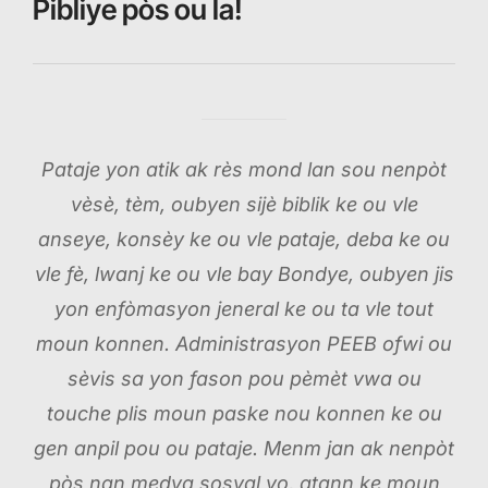
Pibliye pòs ou la!
Pataje yon atik ak rès mond lan sou nenpòt
vèsè, tèm, oubyen sijè biblik ke ou vle
anseye, konsèy ke ou vle pataje, deba ke ou
vle fè, lwanj ke ou vle bay Bondye, oubyen jis
yon enfòmasyon jeneral ke ou ta vle tout
moun konnen. Administrasyon PEEB ofwi ou
sèvis sa yon fason pou pèmèt vwa ou
touche plis moun paske nou konnen ke ou
gen anpil pou ou pataje. Menm jan ak nenpòt
pòs nan medya sosyal yo, atann ke moun