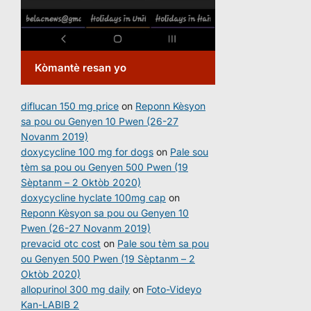
Kòmantè resan yo
diflucan 150 mg price
on
Reponn Kèsyon
sa pou ou Genyen 10 Pwen (26-27
Novanm 2019)
doxycycline 100 mg for dogs
on
Pale sou
tèm sa pou ou Genyen 500 Pwen (19
Sèptanm – 2 Oktòb 2020)
doxycycline hyclate 100mg cap
on
Reponn Kèsyon sa pou ou Genyen 10
Pwen (26-27 Novanm 2019)
prevacid otc cost
on
Pale sou tèm sa pou
ou Genyen 500 Pwen (19 Sèptanm – 2
Oktòb 2020)
allopurinol 300 mg daily
on
Foto-Videyo
Kan-LABIB 2