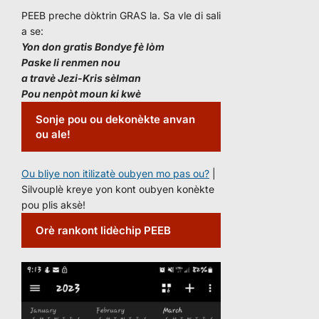
PEEB preche dòktrin GRAS la. Sa vle di sali
a se:
Yon don gratis Bondye fè lòm
Paske li renmen nou
a travè Jezi-Kris sèlman
Pou nenpòt moun ki kwè
Sonje pou ou dekonèkte anvan
ou ale!
Ou bliye non itilizatè oubyen mo pas ou?
|
Silvouplè kreye yon kont oubyen konèkte
pou plis aksè!
Orè rankont lidèchip PEEB