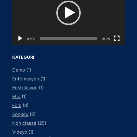
e
o
P
l
a
00:00
04:39
y
e
KATEGORI
r
Demo
(1)
Enfòmasyon
(1)
Enstriksyon
(1)
Etid
(1)
Fòm
(3)
Konkou
(2)
Non classé
(25)
Videyo
(1)