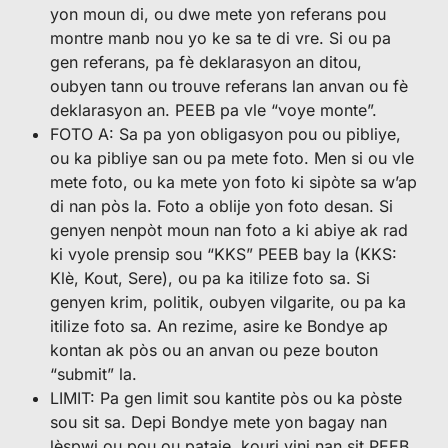
yon moun di, ou dwe mete yon referans pou
montre manb nou yo ke sa te di vre. Si ou pa
gen referans, pa fè deklarasyon an ditou,
oubyen tann ou trouve referans lan anvan ou fè
deklarasyon an. PEEB pa vle “voye monte”.
FOTO A: Sa pa yon obligasyon pou ou pibliye,
ou ka pibliye san ou pa mete foto. Men si ou vle
mete foto, ou ka mete yon foto ki sipòte sa w’ap
di nan pòs la. Foto a oblije yon foto desan. Si
genyen nenpòt moun nan foto a ki abiye ak rad
ki vyole prensip sou “KKS” PEEB bay la (KKS:
Klè, Kout, Sere), ou pa ka itilize foto sa. Si
genyen krim, politik, oubyen vilgarite, ou pa ka
itilize foto sa. An rezime, asire ke Bondye ap
kontan ak pòs ou an anvan ou peze bouton
“submit” la.
LIMIT: Pa gen limit sou kantite pòs ou ka pòste
sou sit sa. Depi Bondye mete yon bagay nan
lèspwi ou pou ou pataje, kouri vini nan sit PEEB