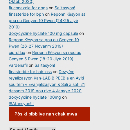
Oktòb 2020)
fluconazole for dogs
on
Salitasyon!
finasteride for bph
on
Reponn Kèsyon sa
pou ou Genyen 10 Pwen (24-25 Jiyè
2019)
doxycycline hyclate 100 mg capsule
on
Reponn Kèsyon sa pou ou Genyen 10
Pwen (26-27 Novanm 2019)
ciproflox
on
Reponn Kèsyon sa pou ou
Genyen 5 Pwen (18-20 Jiyè 2019)
vardenafil
on
Salitasyon!
finasteride for hair loss
on
Dezyèm
reyalizasyon Kan-LABIB PEEB a en Ayiti
sou tèm « Evanjelizasyon & Sali » soti 21
desanm 2019 pou rive 4 Janvye 2020
doxycycline hyclate 100mg
on
!!!Atansyon!!!
Pòs ki pibbliye nan chak mwa