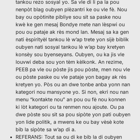
tankou rezo sosyal yo. Sa vle di li pa la pou
nenpòt blag oubyen plèzantri ke ou vle fè. Nou
bay ou opòtinite pibliye sou sit sa paske nou
kwè ke gen mesaj Bondye mete nan lèspwi ou
pou ou pataje ak rès mond lan. Mesaj sa ka gen
nati èspirityèl tankou lè w’ap trete yon sijè biblik
oubyen nati sosyal tankou lè w’ap bay kretyen
konsèy sou byenseyans. Oubyen, ou ka jis vle
louvwi deba sou yon tèm kèlkonk. An rezime,
PEEB pa vle ou pòste jis pou pòste, men nou vle
ou pòste paske ou vle pataje yon bagay ak rès
kretyen yo. Pòs ou an dwe tonbe anba yonn nan
kategori nou mansyone yo. Si non, ekri nou nan
menu “kontakte nou” an pou ou fè nou konnen
ki lòt kategori ou ta renmen nou ajoute. Ou pa
dwe pòste sou sit sa pou sipòte yon pati oubyen
yon lide politik, a mwens ke ou bay vèsè kote
bib la sipòte sa w’ap di a.
REFERANS: Tout sa ou di ke bib la di oubyen