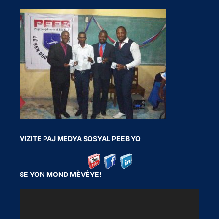
VIZITE PAJ MEDYA SOSYAL PEEB YO
SE YON MOND MÈVÈYE!
V
i
d