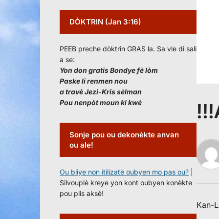
DÒKTRIN (Jan 3:16)
PEEB preche dòktrin GRAS la. Sa vle di sali
a se:
Yon don gratis Bondye fè lòm
Paske li renmen nou
a travè Jezi-Kris sèlman
Pou nenpòt moun ki kwè
!!
Sonje pou ou dekonèkte anvan
ou ale!
Ou bliye non itilizatè oubyen mo pas ou?
|
Silvouplè kreye yon kont oubyen konèkte
pou plis aksè!
Kan-L