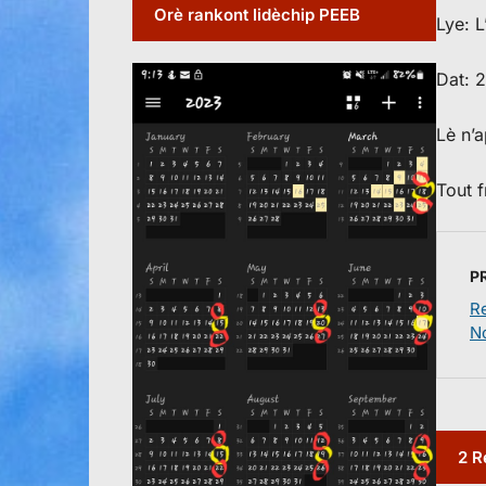
Orè rankont lidèchip PEEB
Lye: L
Dat: 
Lè n’a
Tout 
P
R
N
2 R