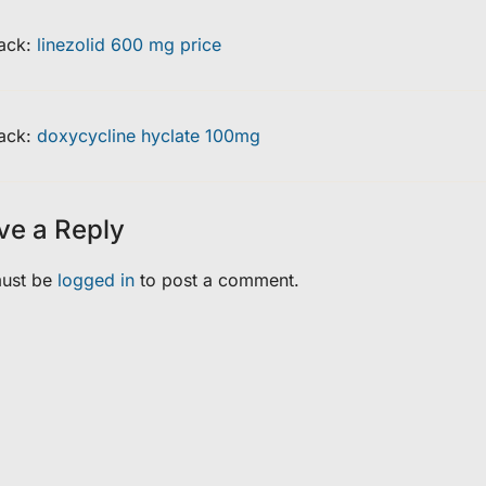
ack:
linezolid 600 mg price
ack:
doxycycline hyclate 100mg
ve a Reply
ust be
logged in
to post a comment.