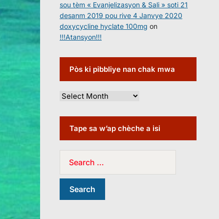
sou tèm « Evanjelizasyon & Sali » soti 21
desanm 2019 pou rive 4 Janvye 2020
doxycycline hyclate 100mg
on
!!!Atansyon!!!
Pòs ki pibbliye nan chak mwa
Tape sa w’ap chèche a isi