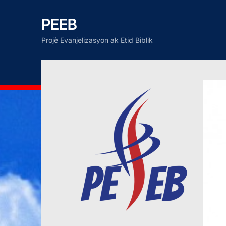
PEEB
Projè Evanjelizasyon ak Etid Biblik