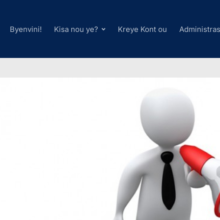
Byenvini!
Kisa nou ye?
Kreye Kont ou
Administra