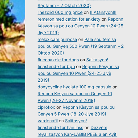
Sèptanm – 2 Oktòb 2020)
linezolid 600 mg price
on
!!!Atansyon!!!
remeron medication for anxiety
on
Reponn
Kèsyon sa pou ou Genyen 10 Pwen (24-25
Jiyè 2019)
meloxicam purpose
on
Pale sou tèm sa
pou ou Genyen 500 Pwen (19 Sèptanm – 2
Oktòb 2020)
fluconazole for dogs
on
Salitasyon!
finasteride for bph
on
Reponn Kèsyon sa
pou ou Genyen 10 Pwen (24-25 Jiyè
2019)
doxycycline hyclate 100 mg capsule
on
Reponn Kèsyon sa pou ou Genyen 10
Pwen (26-27 Novanm 2019)
ciproflox
on
Reponn Kèsyon sa pou ou
Genyen 5 Pwen (18-20 Jiyè 2019)
vardenafil
on
Salitasyon!
finasteride for hair loss
on
Dezyèm
reyalizasyon Kan-LABIB PEEB a en Ayiti