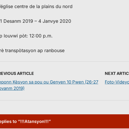
’église centre de la plains du nord
21 Desanm 2019 – 4 Janvye 2020
p louvwi pòt: 12:00 p.m.
frè transpòtasyon ap ranbouse
REVIOUS ARTICLE
NEXT ARTIC
eponn Kèsyon sa pou ou Genyen 10 Pwen (26-27
Foto-Videy
ovanm 2019)
eplies to “!!!Atansyon!!!”