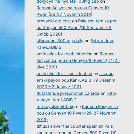
doxycycline hyclate 100mg cap
on
Reponn Kèsyon sa pou ou Genyen 10
Pwen (26-27 Novanm 2019)
prevacid otc cost
on
Pale sou tèm sa pou
ou Genyen 500 Pwen (19 Sèptanm – 2
Oktòb 2020)
allopurinol 300 mg daily
on
Foto-Videyo
Kan-LABIB 2
antibiotics for tooth infection
on
Reponn
Kèsyon sa pou ou Genyen 10 Pwen (24-25
Jiyè 2019)
antibiotics for sinus infection
on
Lis pou
enskripsyon pou Kan-LABIB: 19 Desanm
2020 – 2 Janvye 2021.
dutasteride prescription canada
on
Foto-
Videyo Kan-LABIB 2
tetracycline 500mg
on
Reponn Kèsyon sa
pou ou Genyen 10 Pwen (26-27 Novanm
2019)
diflucan over the counter spain
on
Pale
sou tèm sa pou ou Genyen 500 Pwen (19