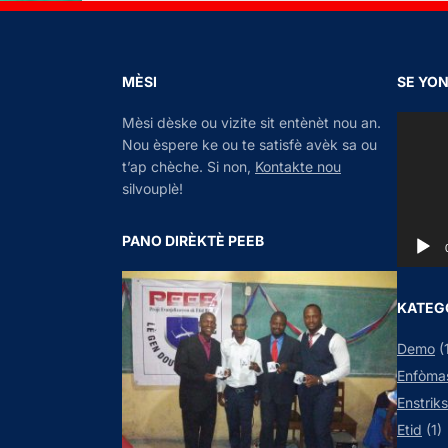
MÈSI
SE YO
V
Mèsi dèske ou vizite sit entènèt nou an.
i
Nou èspere ke ou te satisfè avèk sa ou
d
t’ap chèche. Si non,
Kontakte nou
e
silvouplè!
o
P
PANO DIRÈKTÈ PEEB
l
a
y
KATEG
e
r
Demo
(
Enfòma
Enstrik
Etid
(1)