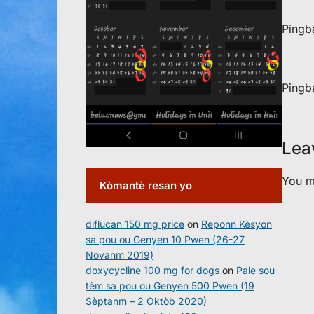
Pingb
Pingb
Lea
You m
Kòmantè resan yo
diflucan 150 mg price
on
Reponn Kèsyon
sa pou ou Genyen 10 Pwen (26-27
Novanm 2019)
doxycycline 100 mg for dogs
on
Pale sou
tèm sa pou ou Genyen 500 Pwen (19
Sèptanm – 2 Oktòb 2020)