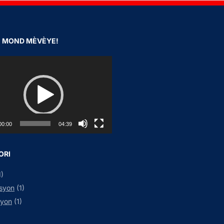
N MOND MÈVÈYE!
00:00
04:39
ORI
1)
syon
(1)
syon
(1)