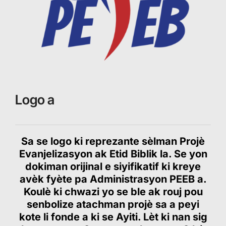
Logo a
Sa se logo ki reprezante sèlman Projè
Evanjelizasyon ak Etid Biblik la. Se yon
dokiman orijinal e siyifikatif ki kreye
avèk fyète pa Administrasyon PEEB a.
Koulè ki chwazi yo se ble ak rouj pou
senbolize atachman projè sa a peyi
kote li fonde a ki se Ayiti. Lèt ki nan sig