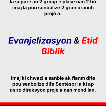
la separe an 2 group e plase nan 2 bò
imaj la pou senbolize 2 gran branch
projè a:
Evanjelizasyon
&
Etid
Biblik
Imaj ki chwazi a sanble ak flanm dife
pou senbolize dife Sentèspri a ki ap
asire dirèksyon projè a nan mond lan.