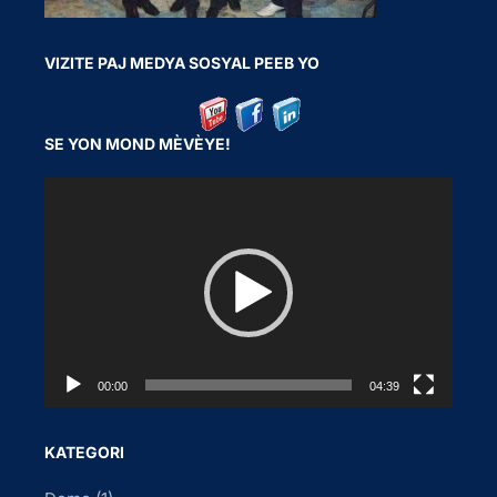
VIZITE PAJ MEDYA SOSYAL PEEB YO
SE YON MOND MÈVÈYE!
V
i
d
e
o
P
l
a
00:00
04:39
y
e
KATEGORI
r