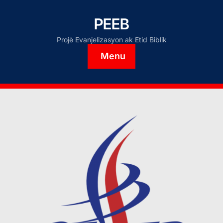
PEEB
Projè Evanjelizasyon ak Etid Biblik
Menu