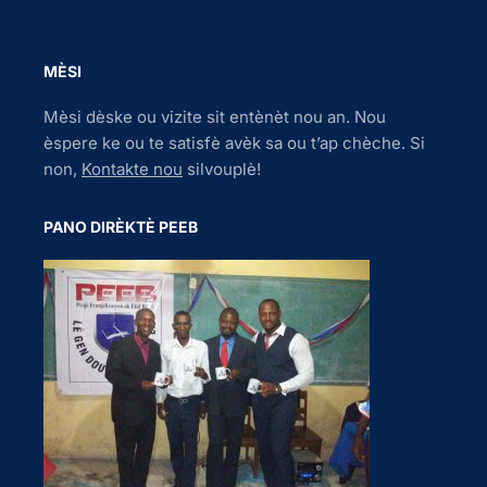
MÈSI
Mèsi dèske ou vizite sit entènèt nou an. Nou
èspere ke ou te satisfè avèk sa ou t’ap chèche. Si
non,
Kontakte nou
silvouplè!
PANO DIRÈKTÈ PEEB